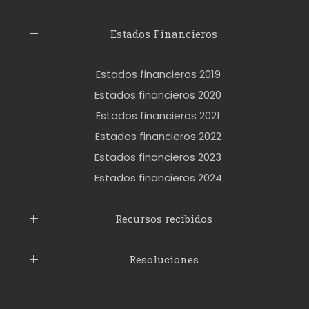
z
l
Estados Financieros
e
r
Estados financieros 2019
o
Estados financieros 2020
k
Estados financieros 2021
e
Estados financieros 2022
t
Estados financieros 2023
t
Estados financieros 2024
u
b
Recursos recibidos
e
Resoluciones
r
u
s