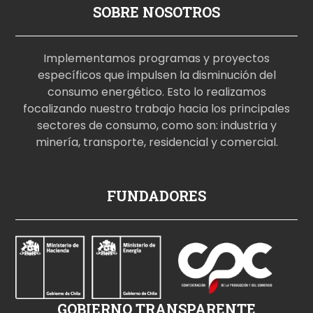
SOBRE NOSOTROS
Implementamos programas y proyectos
específicos que impulsen la disminución del
consumo energético. Esto lo realizamos
focalizando nuestro trabajo hacia los principales
sectores de consumo, como son: industria y
minería, transporte, residencial y comercial.
p
FUNDADORES
o
r
n
o
i
z
GOBIERNO TRANSPARENTE