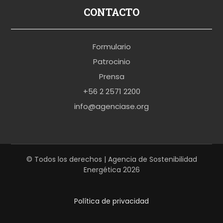
p
CONTACTO
o
r
Formulario
n
Patrocinio
o
Prensa
b
+56 2 2571 2200
r
info@agenciase.org
a
z
z
e
© Todos los derechos | Agencia de Sostenibilidad
Energética 2026
r
s
Política de privacidad
h
a