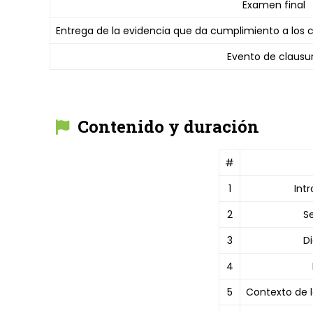
Examen final
Entrega de la evidencia que da cumplimiento a los
Evento de clausu
Contenido y duración
#
1
Int
2
S
3
D
4
5
Contexto de la