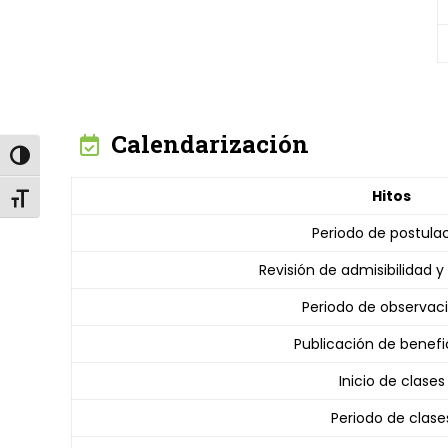
Calendarización
Alternar alto contraste
Hitos
Alternar tamaño de letra
Periodo de postula
Revisión de admisibilidad y
Periodo de observac
Publicación de benefic
Inicio de clases
Periodo de clase