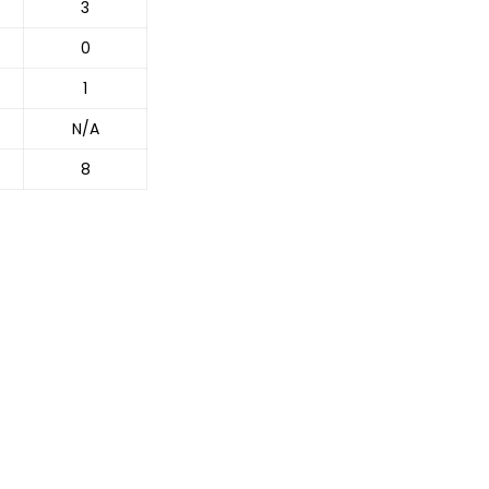
3
0
1
N/A
8