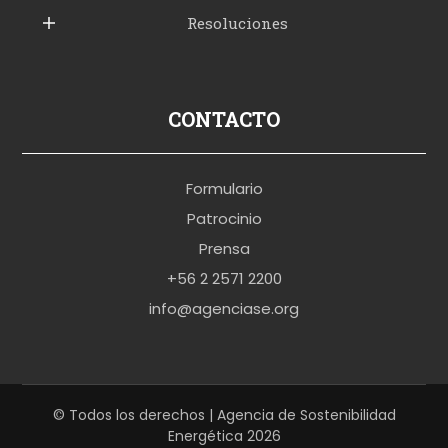
Resoluciones
r
u
s
p
CONTACTO
o
r
Formulario
n
Patrocinio
o
Prensa
b
+56 2 2571 2200
r
info@agenciase.org
a
z
z
e
© Todos los derechos | Agencia de Sostenibilidad
Energética 2026
r