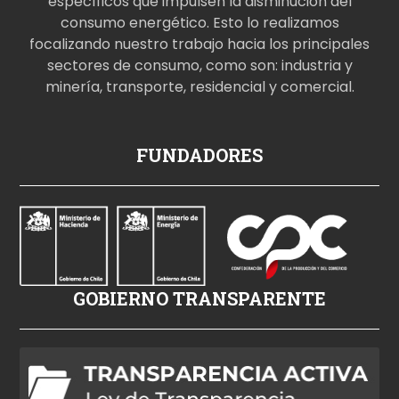
específicos que impulsen la disminución del
consumo energético. Esto lo realizamos
focalizando nuestro trabajo hacia los principales
sectores de consumo, como son: industria y
minería, transporte, residencial y comercial.
p
FUNDADORES
o
r
n
o
i
z
GOBIERNO TRANSPARENTE
l
e
h
d