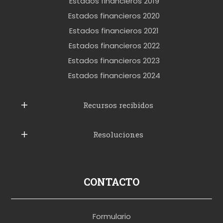
r
Estados financieros 2019
o
Estados financieros 2020
k
Estados financieros 2021
e
Estados financieros 2022
t
Estados financieros 2023
t
Estados financieros 2024
u
b
Recursos recibidos
e
Resoluciones
r
u
s
p
CONTACTO
o
r
Formulario