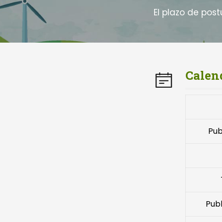
El plazo de post
Calen
Pub
Publ