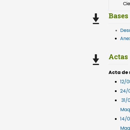
Ci
Bases
Des
Anex
Actas
Acta de 
12/0
24/0
31/
Maqu
14/0
Maqu