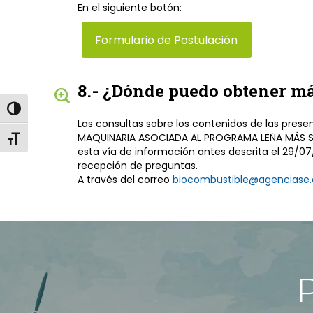
En el siguiente botón:
Formulario de Postulación
8.- ¿Dónde puedo obtener má
Alternar alto contraste
Las consultas sobre los contenidos de las prese
MAQUINARIA ASOCIADA AL PROGRAMA LEÑA MÁS SECA
Alternar tamaño de letra
esta vía de información antes descrita el 29/0
recepción de preguntas.
A través del correo
biocombustible@agenciase.