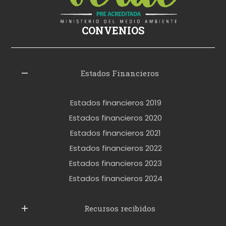
i
ş
CONVENIOS
i
z
l
Estados Financieros
e
r
Estados financieros 2019
o
Estados financieros 2020
k
Estados financieros 2021
e
Estados financieros 2022
t
Estados financieros 2023
t
Estados financieros 2024
u
b
Recursos recibidos
e