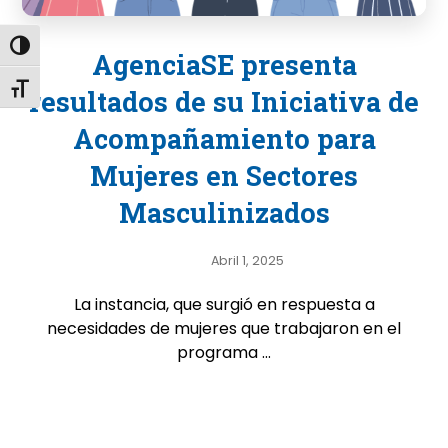
Alternar alto contraste
AgenciaSE presenta
Alternar tamaño de letra
resultados de su Iniciativa de
Acompañamiento para
Mujeres en Sectores
Masculinizados
Abril 1, 2025
La instancia, que surgió en respuesta a
necesidades de mujeres que trabajaron en el
programa ...