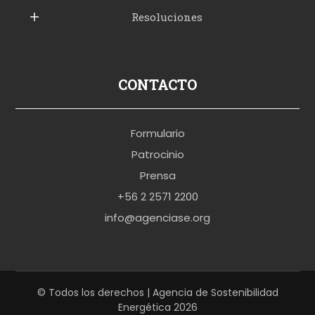
Resoluciones
r
u
s
p
CONTACTO
o
r
Formulario
n
Patrocinio
o
Prensa
b
+56 2 2571 2200
r
info@agenciase.org
a
z
z
e
© Todos los derechos | Agencia de Sostenibilidad
Energética 2026
r