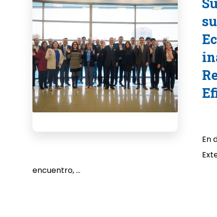
Su
su
Ec
in
Re
Ef
En 
Exte
encuentro, ...