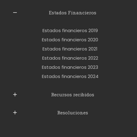
z
l
Estados Financieros
e
r
Estados financieros 2019
o
Estados financieros 2020
k
Estados financieros 2021
e
Estados financieros 2022
t
Estados financieros 2023
t
Estados financieros 2024
u
b
Recursos recibidos
e
Resoluciones
r
u
s