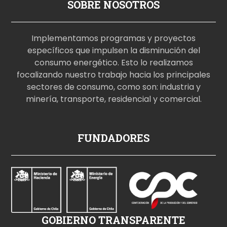
SOBRE NOSOTROS
Implementamos programas y proyectos
específicos que impulsen la disminución del
consumo energético. Esto lo realizamos
focalizando nuestro trabajo hacia los principales
sectores de consumo, como son: industria y
minería, transporte, residencial y comercial.
p
FUNDADORES
o
r
n
o
i
z
GOBIERNO TRANSPARENTE