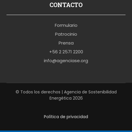
p
CONTACTO
o
r
Formulario
n
Patrocinio
o
Prensa
b
+56 2 2571 2200
r
info@agenciase.org
a
z
z
e
© Todos los derechos | Agencia de Sostenibilidad
Energética 2026
r
s
Política de privacidad
h
a