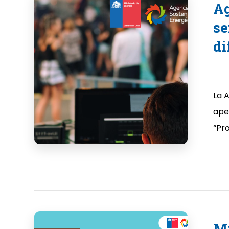
Ag
se
di
La 
ape
“Pro
Mi