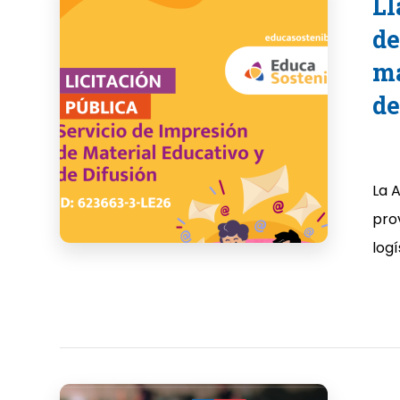
Ll
de
ma
de
La 
pro
logís