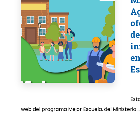
Ag
of
de
in
en
Es
Est
web del programa Mejor Escuela, del Ministerio ..