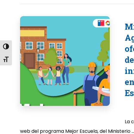
Mi
Ag
of
Alternar alto contraste
de
Alternar tamaño de letra
in
en
Es
La 
web del programa Mejor Escuela, del Ministerio ..