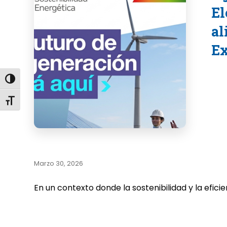
El
al
Ex
Alternar alto contraste
Alternar tamaño de letra
Marzo 30, 2026
En un contexto donde la sostenibilidad y la efici