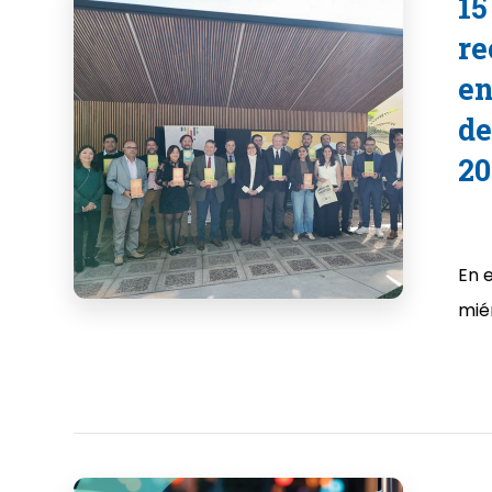
15
re
en
de
20
En 
miér