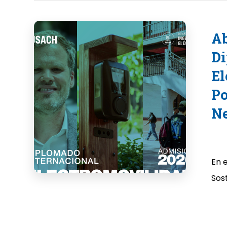
Ab
Di
El
Po
N
En 
Sost