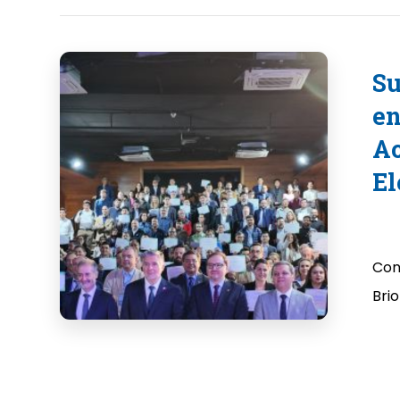
Su
en
Ac
El
Con
Brio