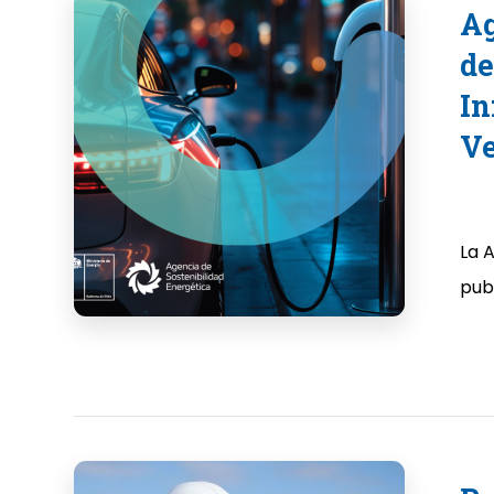
Ag
de
In
Ve
La 
publ