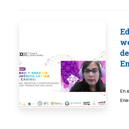
Ed
we
de
En
En 
Ener