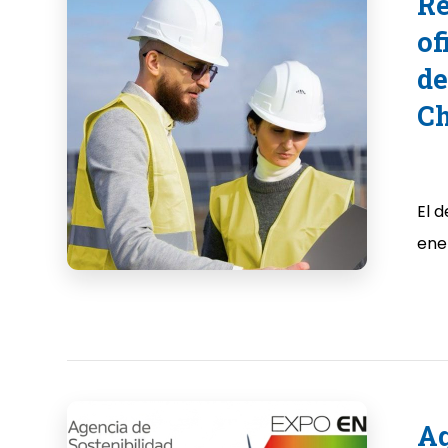
Re
of
de
Ch
El d
ener
Ag