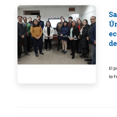
Sa
Ún
ec
de
El 
la F