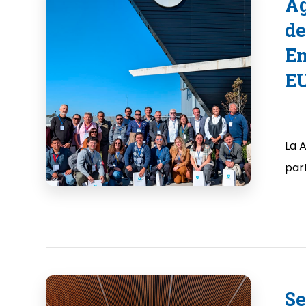
Ag
de
En
E
La 
part
Se