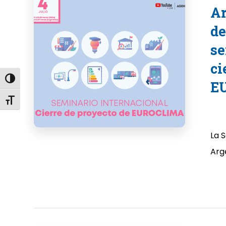
Ar
de
se
ci
Alternar alto contraste
E
Alternar tamaño de letra
La 
Arge