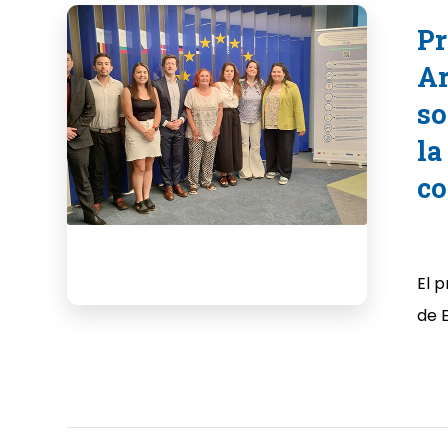
P
Ar
so
la
co
El p
de E