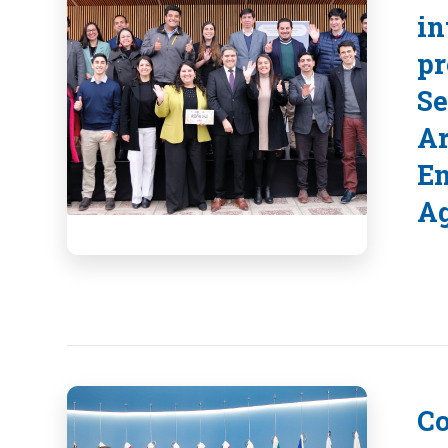
in
pr
Se
Ar
En
A
Co