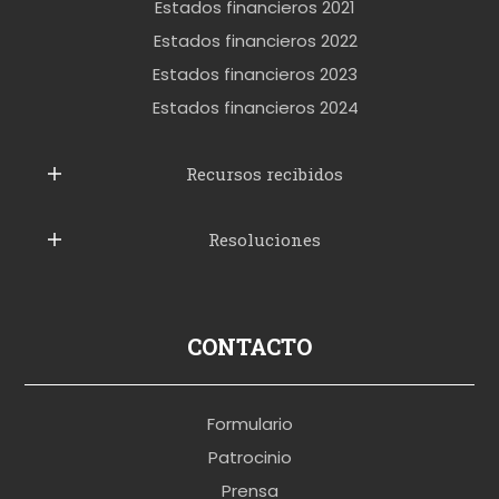
k
Estados financieros 2021
e
Estados financieros 2022
t
Estados financieros 2023
t
Estados financieros 2024
u
b
Recursos recibidos
e
Resoluciones
r
u
s
p
CONTACTO
o
r
Formulario
n
Patrocinio
o
Prensa