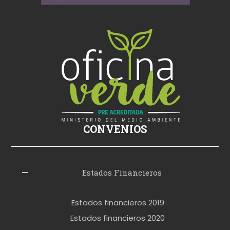
i
k
i
ş
s
i
k
i
ş
CONVENIOS
i
z
l
Estados Financieros
e
r
Estados financieros 2019
o
Estados financieros 2020