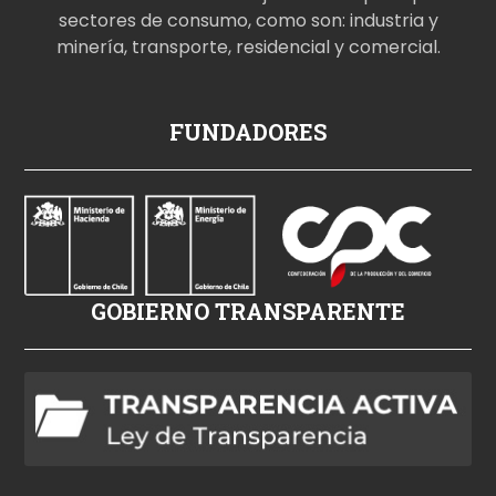
sectores de consumo, como son: industria y
minería, transporte, residencial y comercial.
p
FUNDADORES
o
r
n
o
i
z
GOBIERNO TRANSPARENTE
l
e
h
d
p