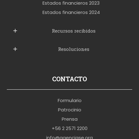
t
Estados financieros 2023
t
Estados financieros 2024
u
b
Recursos recibidos
e
Resoluciones
r
u
s
p
CONTACTO
o
r
Formulario
n
Patrocinio
o
Prensa
b
+56 2 2571 2200
r
info@agenciase.org