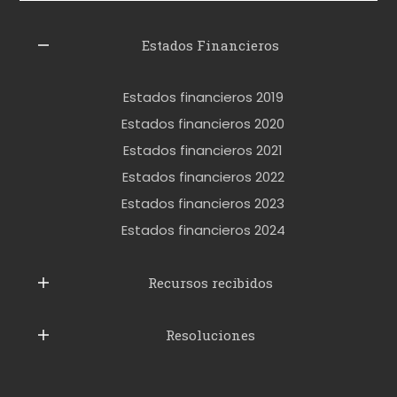
z
l
Estados Financieros
e
r
Estados financieros 2019
o
Estados financieros 2020
k
Estados financieros 2021
e
Estados financieros 2022
t
Estados financieros 2023
t
Estados financieros 2024
u
b
Recursos recibidos
e
Resoluciones
r
u
s