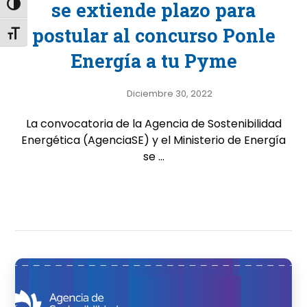
se extiende plazo para
Alternar alto contraste
postular al concurso Ponle
Alternar tamaño de letra
Energía a tu Pyme
Diciembre 30, 2022
La convocatoria de la Agencia de Sostenibilidad
Energética (AgenciaSE) y el Ministerio de Energía
se ...