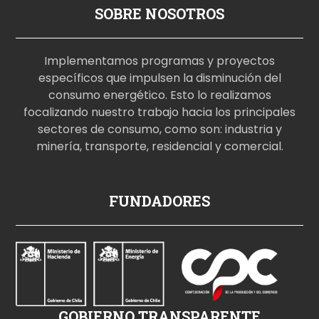
SOBRE NOSOTROS
Implementamos programas y proyectos
específicos que impulsen la disminución del
consumo energético. Esto lo realizamos
focalizando nuestro trabajo hacia los principales
sectores de consumo, como son: industria y
minería, transporte, residencial y comercial.
p
FUNDADORES
o
r
n
o
i
z
GOBIERNO TRANSPARENTE