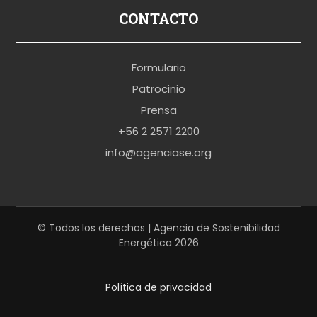
p
CONTACTO
o
r
Formulario
n
Patrocinio
o
Prensa
b
+56 2 2571 2200
r
info@agenciase.org
a
z
z
e
© Todos los derechos | Agencia de Sostenibilidad
Energética 2026
r
s
Política de privacidad
h
a