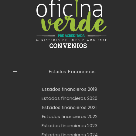
s
i
k
i
ş
CONVENIOS
i
z
l
Estados Financieros
e
r
Estados financieros 2019
o
Estados financieros 2020
k
Estados financieros 2021
e
Estados financieros 2022
t
Estados financieros 2023
t
Estados financieros 2024