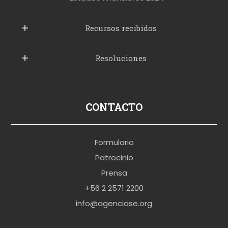
u
b
Recursos recibidos
e
Resoluciones
r
u
s
p
CONTACTO
o
r
Formulario
n
Patrocinio
o
Prensa
b
+56 2 2571 2200
r
info@agenciase.org
a
z