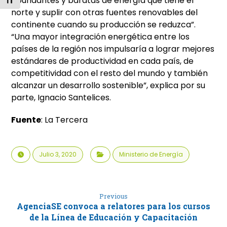
abundantes y baratas de energía que tiene el
Alternar tamaño de letra
norte y suplir con otras fuentes renovables del
continente cuando su producción se reduzca”.
“Una mayor integración energética entre los
países de la región nos impulsaría a lograr mejores
estándares de productividad en cada país, de
competitividad con el resto del mundo y también
alcanzar un desarrollo sostenible”, explica por su
parte, Ignacio Santelices.
Fuente
: La Tercera
Julio 3, 2020
Ministerio de Energía
Previous
AgenciaSE convoca a relatores para los cursos
de la Línea de Educación y Capacitación