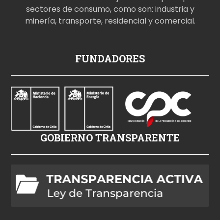
sectores de consumo, como son: industria y
minería, transporte, residencial y comercial.
p
FUNDADORES
o
r
n
o
i
z
GOBIERNO TRANSPARENTE
l
e
h
d
p