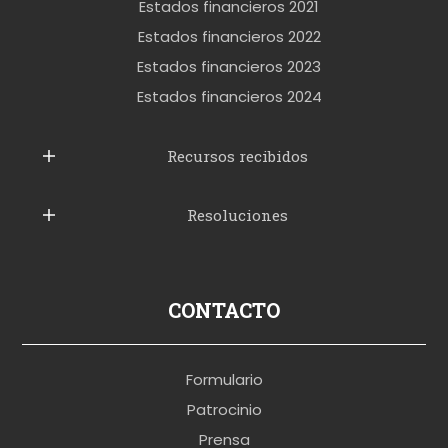
k
Estados financieros 2021
e
Estados financieros 2022
t
Estados financieros 2023
t
Estados financieros 2024
u
b
Recursos recibidos
e
Resoluciones
r
u
s
p
CONTACTO
o
r
Formulario
n
Patrocinio
o
Prensa