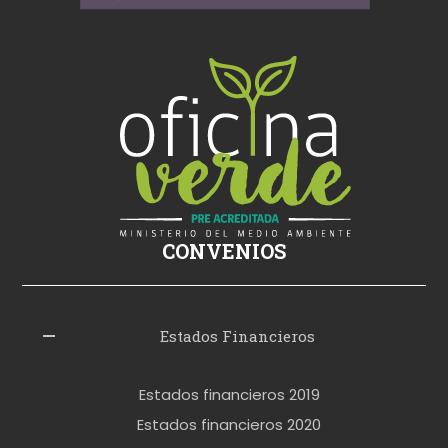
i
k
i
ş
s
i
k
i
ş
CONVENIOS
i
z
l
Estados Financieros
e
r
Estados financieros 2019
o
Estados financieros 2020