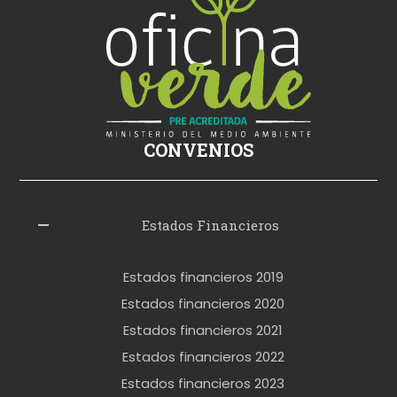
ş
s
i
k
i
ş
CONVENIOS
i
z
l
Estados Financieros
e
r
Estados financieros 2019
o
Estados financieros 2020
k
Estados financieros 2021
e
Estados financieros 2022
t
Estados financieros 2023