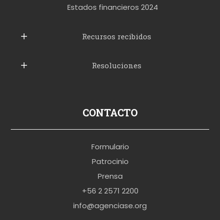
t
Estados financieros 2024
u
b
Recursos recibidos
e
Resoluciones
r
u
s
p
CONTACTO
o
r
Formulario
n
Patrocinio
o
Prensa
b
+56 2 2571 2200
r
info@agenciase.org
a