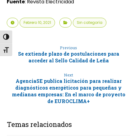
Fuente
: Revista Electricidad
Febrero 10, 2021
Sin categoría
Alternar alto contraste
Previous
Alternar tamaño de letra
Se extiende plazo de postulaciones para
acceder al Sello Calidad de Leña
Next
AgenciaSE publica licitación para realizar
diagnósticos energéticos para pequeñas y
medianas empresas: En el marco de proyecto
de EUROCLIMA+
Temas relacionados