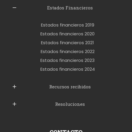
l
Estados Financieros
e
r
Estados financieros 2019
o
Estados financieros 2020
k
Estados financieros 2021
e
Estados financieros 2022
t
Estados financieros 2023
t
Estados financieros 2024
u
b
Recursos recibidos
e
Resoluciones
r
u
s
p