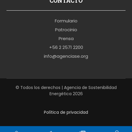
CONTACTO
o
r
Formulario
n
Patrocinio
o
Prensa
b
+56 2 2571 2200
r
info@agenciase.org
a
z
z
e
© Todos los derechos | Agencia de Sostenibilidad
Energética 2026
r
s
Política de privacidad
h
a
r