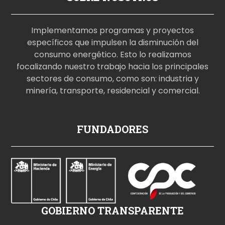
Implementamos programas y proyectos
específicos que impulsen la disminución del
consumo energético. Esto lo realizamos
focalizando nuestro trabajo hacia los principales
sectores de consumo, como son: industria y
minería, transporte, residencial y comercial.
p
FUNDADORES
o
r
n
o
i
z
GOBIERNO TRANSPARENTE
l