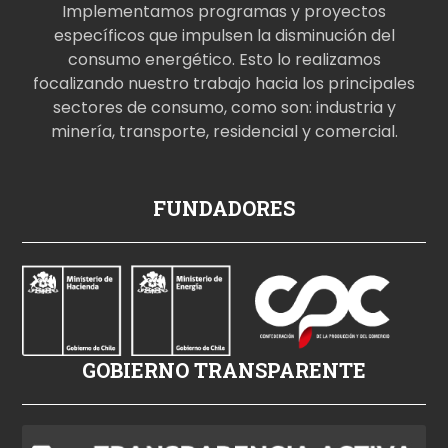
Implementamos programas y proyectos
específicos que impulsen la disminución del
consumo energético. Esto lo realizamos
focalizando nuestro trabajo hacia los principales
sectores de consumo, como son: industria y
minería, transporte, residencial y comercial.
p
FUNDADORES
o
r
n
o
i
z
GOBIERNO TRANSPARENTE
l
e