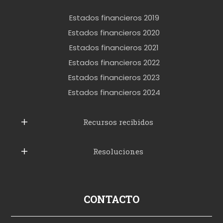
e
r
Estados financieros 2019
o
Estados financieros 2020
k
Estados financieros 2021
e
Estados financieros 2022
t
Estados financieros 2023
t
Estados financieros 2024
u
b
Recursos recibidos
e
Resoluciones
r
u
s
p
CONTACTO
o