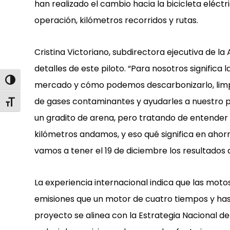
han realizado el cambio hacia la bicicleta eléct
operación, kilómetros recorridos y rutas.
Cristina Victoriano, subdirectora ejecutiva de l
detalles de este piloto. “Para nosotros signific
Alternar alto contraste
mercado y cómo podemos descarbonizarlo, limpia
de gases contaminantes y ayudarles a nuestro pa
Alternar tamaño de letra
un gradito de arena, pero tratando de entender
kilómetros andamos, y eso qué significa en ahor
vamos a tener el 19 de diciembre los resultados d
La experiencia internacional indica que las mot
emisiones que un motor de cuatro tiempos y has
proyecto se alinea con la Estrategia Nacional d