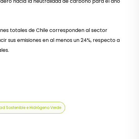
adero hacia la neutralidad de carbono para el año
ones totales de Chile corresponden al sector
cir sus emisiones en al menos un 24%, respecto a
les.
ad Sostenible e Hidrógeno Verde