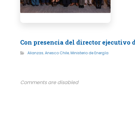
Con presencia del director ejecutivo
Alianzas
,
Anesco Chile
,
Ministerio de Energía
Comments are disabled