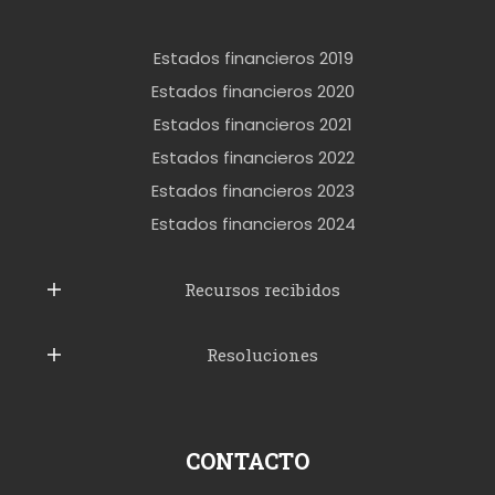
e
r
Estados financieros 2019
o
Estados financieros 2020
k
Estados financieros 2021
e
Estados financieros 2022
t
Estados financieros 2023
t
Estados financieros 2024
u
b
Recursos recibidos
e
Resoluciones
r
u
s
p
CONTACTO
o