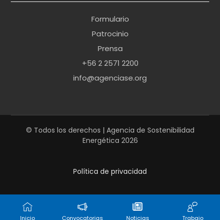
r
Formulario
n
Patrocinio
o
Prensa
b
+56 2 2571 2200
r
info@agenciase.org
a
z
z
e
© Todos los derechos | Agencia de Sostenibilidad
Energética 2026
r
s
Política de privacidad
h
a
r
d
Inicio
Convocatorias
Noticias
Trabajo