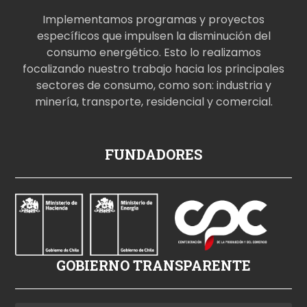
Implementamos programas y proyectos
específicos que impulsen la disminución del
consumo energético. Esto lo realizamos
focalizando nuestro trabajo hacia los principales
sectores de consumo, como son: industria y
minería, transporte, residencial y comercial.
p
FUNDADORES
o
r
n
o
i
z
GOBIERNO TRANSPARENTE
l
e