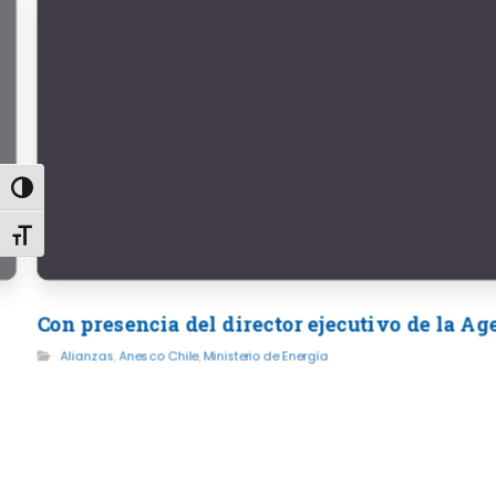
Alternar alto contraste
Alternar tamaño de letra
Con presencia del director ejecutivo de la A
Alianzas
,
Anesco Chile
,
Ministerio de Energía