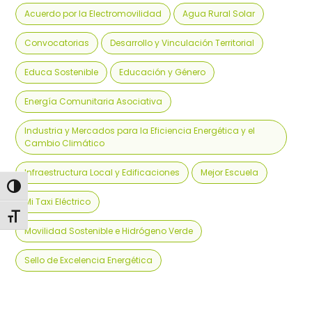
Acuerdo por la Electromovilidad
Agua Rural Solar
Convocatorias
Desarrollo y Vinculación Territorial
Educa Sostenible
Educación y Género
Energía Comunitaria Asociativa
Industria y Mercados para la Eficiencia Energética y el
Cambio Climático
Infraestructura Local y Edificaciones
Mejor Escuela
Alternar alto contraste
Mi Taxi Eléctrico
Alternar tamaño de letra
Movilidad Sostenible e Hidrógeno Verde
Sello de Excelencia Energética