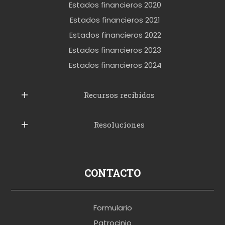
o
Estados financieros 2020
k
Estados financieros 2021
e
Estados financieros 2022
t
Estados financieros 2023
t
Estados financieros 2024
u
b
Recursos recibidos
e
Resoluciones
r
u
s
p
CONTACTO
o
r
Formulario
n
Patrocinio