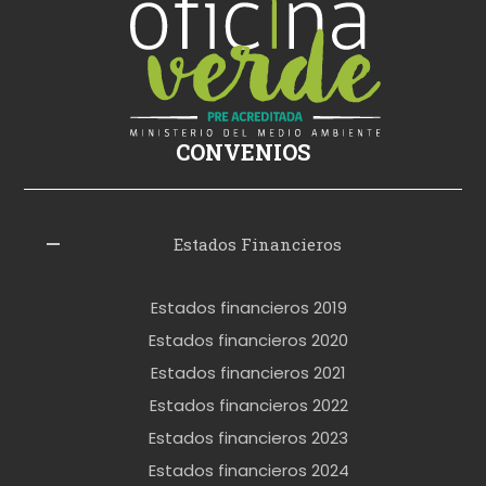
s
i
k
i
ş
CONVENIOS
i
z
l
Estados Financieros
e
r
Estados financieros 2019
o
Estados financieros 2020
k
Estados financieros 2021
e
Estados financieros 2022
t
Estados financieros 2023
t
Estados financieros 2024