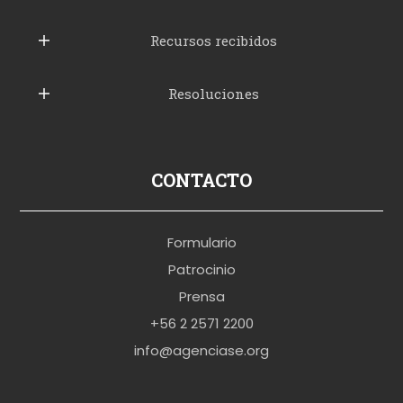
u
b
Recursos recibidos
e
Resoluciones
r
u
s
p
CONTACTO
o
r
Formulario
n
Patrocinio
o
Prensa
b
+56 2 2571 2200
r
info@agenciase.org
a
z