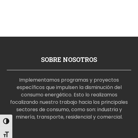
SOBRE NOSOTROS
Implementamos programas y proyectos
específicos que impulsen la disminución del
consumo energético. Esto lo realizamos
focalizando nuestro trabajo hacia los principales
sectores de consumo, como son: industria y
minería, transporte, residencial y comercial.
Alternar alto contraste
p
Alternar tamaño de letra