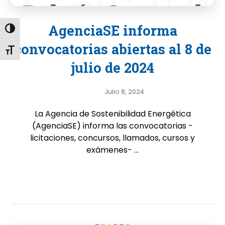
AgenciaSE informa
Alternar alto contraste
convocatorias abiertas al 8 de
Alternar tamaño de letra
julio de 2024
Julio 8, 2024
La Agencia de Sostenibilidad Energética
(AgenciaSE) informa las convocatorias -
licitaciones, concursos, llamados, cursos y
exámenes- ...