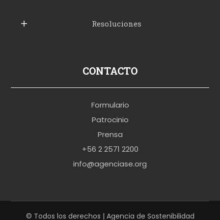
e
Resoluciones
r
u
s
p
CONTACTO
o
r
Formulario
n
Patrocinio
o
Prensa
b
+56 2 2571 2200
r
info@agenciase.org
a
z
z
e
© Todos los derechos | Agencia de Sostenibilidad