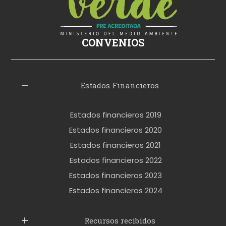
k
i
ş
CONVENIOS
i
z
l
Estados Financieros
e
r
Estados financieros 2019
o
Estados financieros 2020
k
Estados financieros 2021
e
Estados financieros 2022
t
Estados financieros 2023
t
Estados financieros 2024
u
b
Recursos recibidos