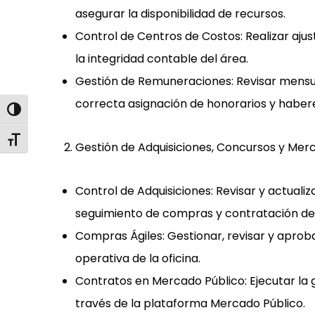
asegurar la disponibilidad de recursos.
Control de Centros de Costos
: Realizar aju
la integridad contable del área.
Gestión de Remuneraciones
: Revisar mens
correcta asignación de honorarios y haber
Alternar alto contraste
Alternar tamaño de letra
Gestión de Adquisiciones, Concursos y Mer
Control de Adquisiciones:
Revisar y actuali
seguimiento de compras y contratación de 
Compras Ágiles:
Gestionar, revisar y apro
operativa de la oficina.
Contratos en Mercado Público:
Ejecutar la 
través de la plataforma
Mercado Público
.