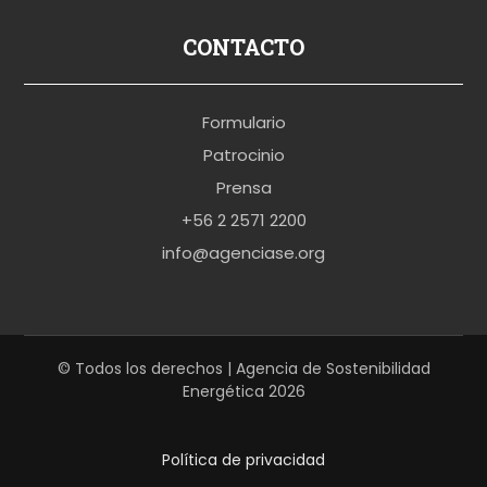
s
p
CONTACTO
o
r
Formulario
n
Patrocinio
o
Prensa
b
+56 2 2571 2200
r
info@agenciase.org
a
z
z
e
© Todos los derechos | Agencia de Sostenibilidad
Energética 2026
r
s
Política de privacidad
h