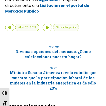
directamente a la
Licitación en el portal de
Mercado Público
Abril 25, 2019
Sin categoría
Previous
Diversas opciones del mercado: ¿Cómo
calefaccionar nuestro hogar?
Next
Ministra Susana Jiménez revela estudio que
muestra que la participación laboral de las
mujeres en la industria energética es de sólo
23%
Alternar alto contraste
Alternar tamaño de letra