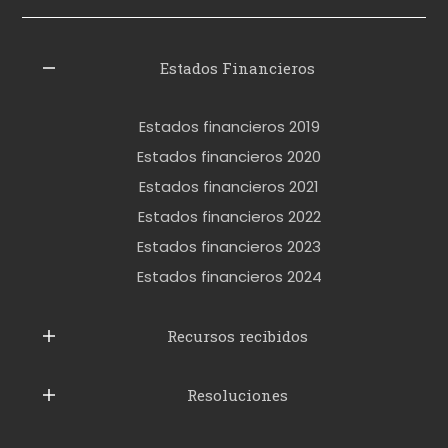
i
z
l
Estados Financieros
e
r
Estados financieros 2019
o
Estados financieros 2020
k
Estados financieros 2021
e
Estados financieros 2022
t
Estados financieros 2023
t
Estados financieros 2024
u
b
Recursos recibidos
e
Resoluciones
r
u