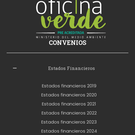
s
i
k
i
ş
CONVENIOS
i
z
l
Estados Financieros
e
r
Estados financieros 2019
o
Estados financieros 2020
k
Estados financieros 2021
e
Estados financieros 2022
t
Estados financieros 2023
t
Estados financieros 2024