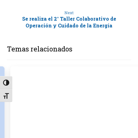
Next
Se realiza el 2° Taller Colaborativo de
Operación y Cuidado de la Energía
Temas relacionados
Alternar alto contraste
Alternar tamaño de letra