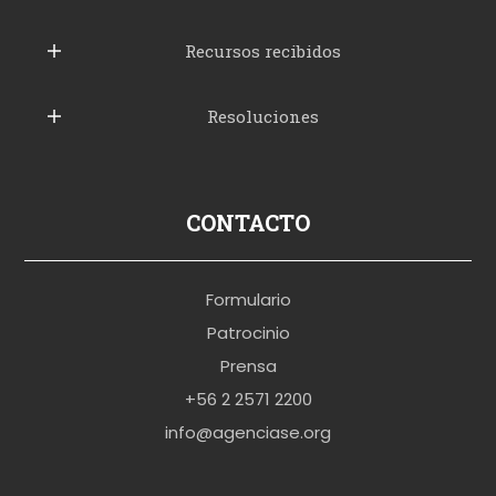
u
b
Recursos recibidos
e
Resoluciones
r
u
s
p
CONTACTO
o
r
Formulario
n
Patrocinio
o
Prensa
b
+56 2 2571 2200
r
info@agenciase.org
a
z