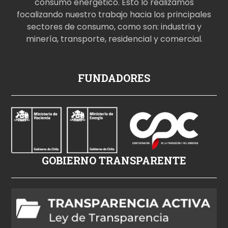
consumo energético. Esto lo realizamos
focalizando nuestro trabajo hacia los principales
sectores de consumo, como son: industria y
minería, transporte, residencial y comercial.
p
FUNDADORES
o
r
n
o
i
z
GOBIERNO TRANSPARENTE
l
e
h
d