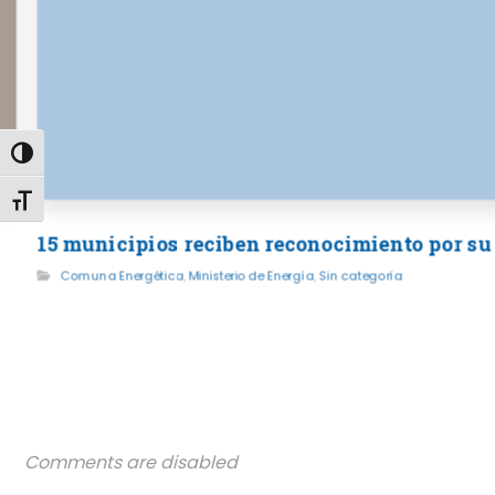
Alternar alto contraste
Alternar tamaño de letra
15 municipios reciben reconocimiento por su
Comuna Energética
,
Ministerio de Energía
,
Sin categoría
Comments are disabled