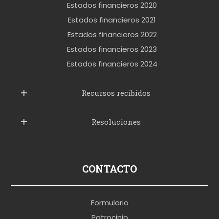
o
Estados financieros 2020
k
Estados financieros 2021
e
Estados financieros 2022
t
Estados financieros 2023
t
Estados financieros 2024
u
b
Recursos recibidos
e
Resoluciones
r
u
s
p
CONTACTO
o
r
Formulario
n
Patrocinio