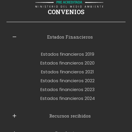
i
ş
CONVENIOS
i
z
l
Estados Financieros
e
r
Estados financieros 2019
o
Estados financieros 2020
k
Estados financieros 2021
e
Estados financieros 2022
t
Estados financieros 2023
t
Estados financieros 2024
u
b
Recursos recibidos
e