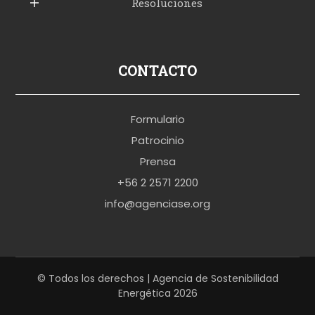
Resoluciones
r
u
s
p
CONTACTO
o
r
Formulario
n
Patrocinio
o
Prensa
b
+56 2 2571 2200
r
info@agenciase.org
a
z
z
e
© Todos los derechos | Agencia de Sostenibilidad
Energética 2026
r