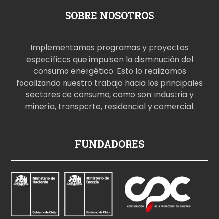
SOBRE NOSOTROS
Implementamos programas y proyectos
específicos que impulsen la disminución del
consumo energético. Esto lo realizamos
focalizando nuestro trabajo hacia los principales
sectores de consumo, como son: industria y
minería, transporte, residencial y comercial.
p
FUNDADORES
o
r
n
o
i
z