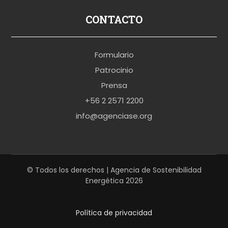
s
p
CONTACTO
o
r
Formulario
n
Patrocinio
o
Prensa
b
+56 2 2571 2200
r
info@agenciase.org
a
z
z
e
© Todos los derechos | Agencia de Sostenibilidad
Energética 2026
r
s
Política de privacidad
h