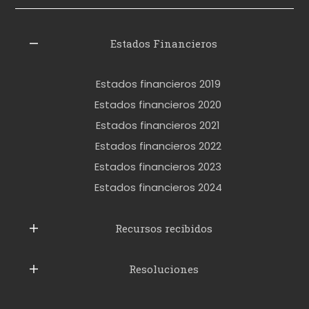
i
z
l
Estados Financieros
e
r
Estados financieros 2019
o
Estados financieros 2020
k
Estados financieros 2021
e
Estados financieros 2022
t
Estados financieros 2023
t
Estados financieros 2024
u
b
Recursos recibidos
e
Resoluciones
r
u