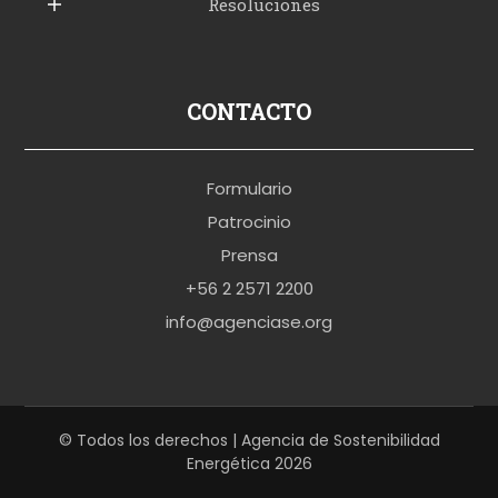
Resoluciones
r
u
s
p
CONTACTO
o
r
Formulario
n
Patrocinio
o
Prensa
b
+56 2 2571 2200
r
info@agenciase.org
a
z
z
e
© Todos los derechos | Agencia de Sostenibilidad
Energética 2026
r