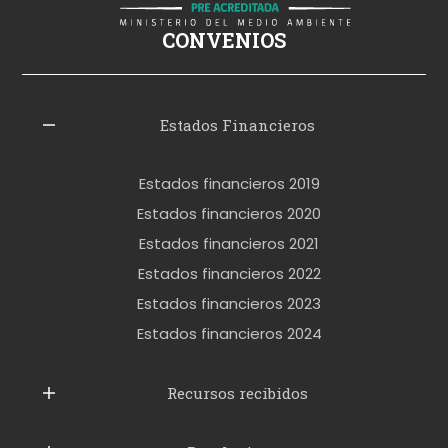
i
ş
CONVENIOS
i
z
l
Estados Financieros
e
r
Estados financieros 2019
o
Estados financieros 2020
k
Estados financieros 2021
e
Estados financieros 2022
t
Estados financieros 2023
t
Estados financieros 2024
u
b
Recursos recibidos
e