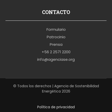
s
p
CONTACTO
o
r
Formulario
n
Patrocinio
o
Prensa
b
+56 2 2571 2200
r
info@agenciase.org
a
z
z
e
© Todos los derechos | Agencia de Sostenibilidad
Energética 2026
r
s
Política de privacidad
h