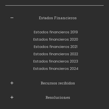
i
z
l
Estados Financieros
e
r
Estados financieros 2019
o
Estados financieros 2020
k
Estados financieros 2021
e
Estados financieros 2022
t
Estados financieros 2023
t
Estados financieros 2024
u
b
Recursos recibidos
e
Resoluciones
r
u