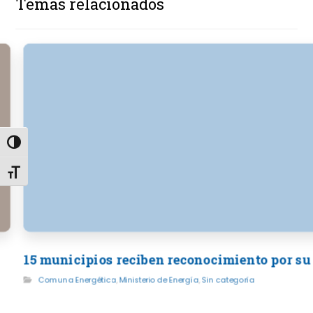
Temas relacionados
Alternar alto contraste
Alternar tamaño de letra
15 municipios reciben reconocimiento por su
Comuna Energética
,
Ministerio de Energía
,
Sin categoría