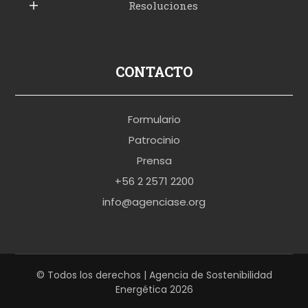
Resoluciones
r
u
s
p
CONTACTO
o
r
Formulario
n
Patrocinio
o
Prensa
b
+56 2 2571 2200
r
info@agenciase.org
a
z
z
e
© Todos los derechos | Agencia de Sostenibilidad
Energética 2026
r