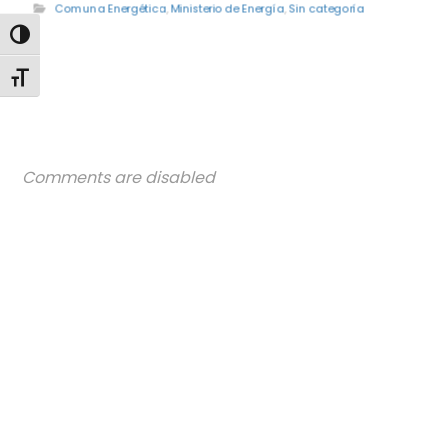
Comuna Energética
,
Ministerio de Energía
,
Sin categoría
Alternar alto contraste
Alternar tamaño de letra
Comments are disabled