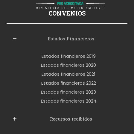
i
ş
CONVENIOS
i
z
l
Estados Financieros
e
r
Estados financieros 2019
o
Estados financieros 2020
k
Estados financieros 2021
e
Estados financieros 2022
t
Estados financieros 2023
t
Estados financieros 2024
u
b
Recursos recibidos
e