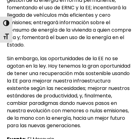
gestión de la energía en forma permanente,
fomentando el uso de ERNC y la EE; incentivará la
llegada de vehículos más eficientes y cero
emisiones; entregará información sobre el
Alternar alto contraste
consumo de energía de la vivienda a quien compre
una y; fomentará el buen uso de la energía en el
Alternar tamaño de letra
Estado.
Sin embargo, las oportunidades de la EE no se
agotan en la ley. Hoy tenemos la gran oportunidad
de tener una recuperación más sostenible usando
la EE para mejorar nuestra infraestructura
existente según las necesidades; mejorar nuestros
estándares de productividad, y, finalmente,
cambiar paradigmas dando nuevos pasos en
nuestra evolución con menores o nulas emisiones,
de la mano con la energía, hacia un mejor futuro
para las nuevas generaciones.