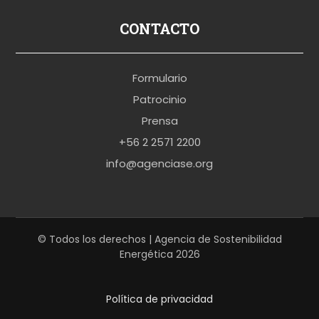
s
p
CONTACTO
o
r
Formulario
n
Patrocinio
o
Prensa
b
+56 2 2571 2200
r
info@agenciase.org
a
z
z
e
© Todos los derechos | Agencia de Sostenibilidad
Energética 2026
r
s
Política de privacidad
h