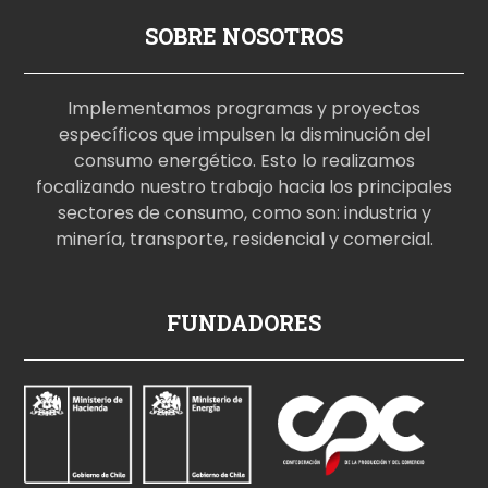
SOBRE NOSOTROS
Implementamos programas y proyectos
específicos que impulsen la disminución del
consumo energético. Esto lo realizamos
focalizando nuestro trabajo hacia los principales
sectores de consumo, como son: industria y
minería, transporte, residencial y comercial.
p
FUNDADORES
o
r
n
o
i
z