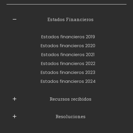
i
z
l
Estados Financieros
e
r
Estados financieros 2019
o
Estados financieros 2020
k
Estados financieros 2021
e
Estados financieros 2022
t
Estados financieros 2023
t
Estados financieros 2024
u
b
Recursos recibidos
e
Resoluciones
r
u