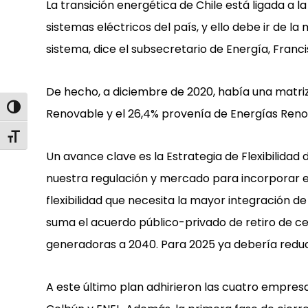
La transición energética de Chile está ligada a 
sistemas eléctricos del país, y ello debe ir de l
sistema, dice el subsecretario de Energía, Franc
De hecho, a diciembre de 2020, había una matriz
Alternar alto contraste
Renovable y el 26,4% provenía de Energías Ren
Alternar tamaño de letra
Un avance clave es la Estrategia de Flexibilidad 
nuestra regulación y mercado para incorporar eq
flexibilidad que necesita la mayor integración de
suma el acuerdo público-privado de retiro de cen
generadoras a 2040. Para 2025 ya debería reduci
A este último plan adhirieron las cuatro empres