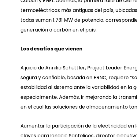
Colbún y ENEL. Además, la primera fase de cierr
termoeléctricas más antiguas del país, ubicadas 
todas suman 1.731 MW de potencia, correspondien
generación a carbón en el país.
Los desafíos que vienen
A juicio de Annika Schüttler, Project Leader Ener
segura y confiable, basada en ERNC, requiere “
estabilidad al sistema ante la variabilidad en la 
especialmente. Además, ir mejorando la transmis
en el cual las soluciones de almacenamiento tam
Aumentar la participación de la electricidad en l
claves para Ignacio Santelices, director ejecutiv