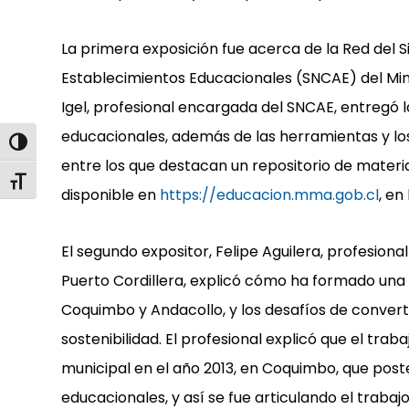
La primera exposición fue acerca de la Red del 
Establecimientos Educacionales (SNCAE) del Min
Igel, profesional encargada del SNCAE, entregó 
educacionales, además de las herramientas y los
Alternar alto contraste
entre los que destacan un repositorio de materi
Alternar tamaño de letra
disponible en
https://educacion.mma.gob.cl
,
en 
El segundo expositor, Felipe Aguilera, profesiona
Puerto Cordillera, explicó cómo ha formado una
Coquimbo y Andacollo, y los desafíos de conver
sostenibilidad. El profesional explicó que el tra
municipal en el año 2013, en Coquimbo, que post
educacionales, y así se fue articulando el traba