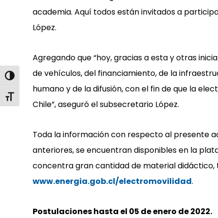
academia. Aquí todos están invitados a participa
López.
Agregando que “hoy, gracias a esta y otras inici
de vehículos, del financiamiento, de la infraestru
Alternar alto contraste
humano y de la difusión, con el fin de que la el
Alternar tamaño de letra
Chile”, aseguró el subsecretario López.
Toda la información con respecto al presente a
anteriores, se encuentran disponibles en la pla
concentra gran cantidad de material didáctico, t
www.energia.gob.cl/electromovilidad
.
Postulaciones hasta el 05 de enero de 2022.