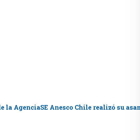
 de la AgenciaSE Anesco Chile realizó su asa