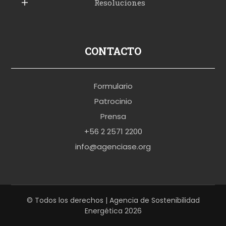
Resoluciones
r
u
s
p
CONTACTO
o
r
Formulario
n
Patrocinio
o
Prensa
b
+56 2 2571 2200
r
info@agenciase.org
a
z
z
e
© Todos los derechos | Agencia de Sostenibilidad
Energética 2026
r