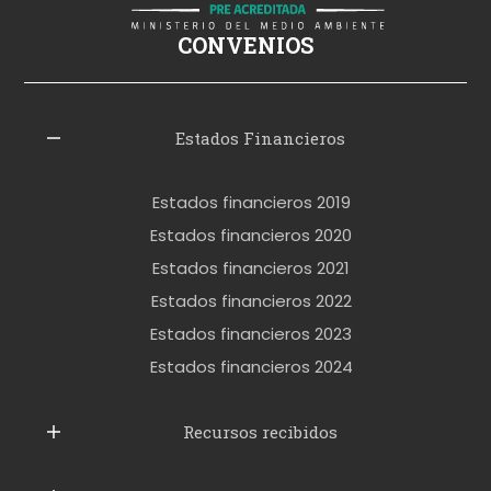
i
ş
CONVENIOS
i
z
l
Estados Financieros
e
r
Estados financieros 2019
o
Estados financieros 2020
k
Estados financieros 2021
e
Estados financieros 2022
t
Estados financieros 2023
t
Estados financieros 2024
u
b
Recursos recibidos
e