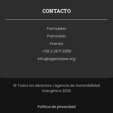
s
p
CONTACTO
o
r
Formulario
n
Patrocinio
o
Prensa
b
+56 2 2571 2200
r
info@agenciase.org
a
z
z
e
© Todos los derechos | Agencia de Sostenibilidad
Energética 2026
r
s
Política de privacidad
h