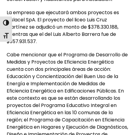
La empresa que ejecutará ambos proyectos es
Aislacel SpA. El proyecto del liceo Luis Cruz
Alternar alto contraste
Martínez se adjudicó un monto de $378.330.188,
mientras que el del Luis Alberto Barrera fue de
Alternar tamaño de letra
$357.931.537.
Cabe mencionar que el Programa de Desarrollo de
Medidas y Proyectos de Eficiencia Energética
cuenta con dos principales áreas de acción:
Educación y Concientización del Buen Uso de la
Energía e Implementación de Medidas de
Eficiencia Energética en Edificaciones Públicas. En
este contexto es que se están desarrollando los
proyectos del Programa Educativo Integral en
Eficiencia Energética en las 10 comunas de la
región; el Programa de Capacitación en Eficiencia
Energética en Hogares y Ejecución de Diagnósticos,
Diseño e Implementación de Proyectos de