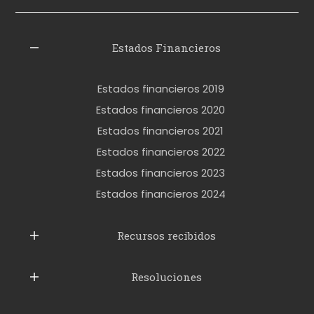
i
z
l
Estados Financieros
e
r
Estados financieros 2019
o
Estados financieros 2020
k
Estados financieros 2021
e
Estados financieros 2022
t
Estados financieros 2023
t
Estados financieros 2024
u
b
Recursos recibidos
e
Resoluciones
r
u