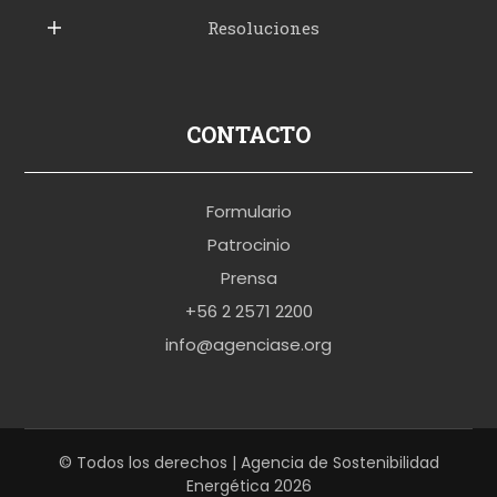
Resoluciones
r
u
s
p
CONTACTO
o
r
Formulario
n
Patrocinio
o
Prensa
b
+56 2 2571 2200
r
info@agenciase.org
a
z
z
e
© Todos los derechos | Agencia de Sostenibilidad
Energética 2026
r