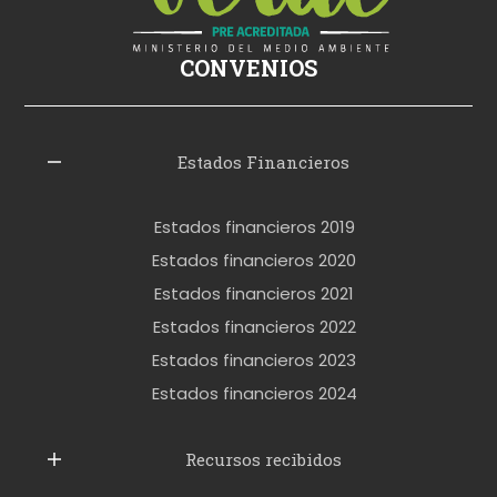
i
ş
CONVENIOS
i
z
l
Estados Financieros
e
r
Estados financieros 2019
o
Estados financieros 2020
k
Estados financieros 2021
e
Estados financieros 2022
t
Estados financieros 2023
t
Estados financieros 2024
u
b
Recursos recibidos
e