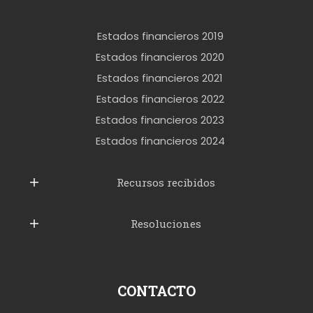
e
r
Estados financieros 2019
o
Estados financieros 2020
k
Estados financieros 2021
e
Estados financieros 2022
t
Estados financieros 2023
t
Estados financieros 2024
u
b
Recursos recibidos
e
Resoluciones
r
u
s
p
CONTACTO
o