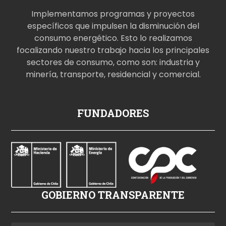
Implementamos programas y proyectos
específicos que impulsen la disminución del
consumo energético. Esto lo realizamos
focalizando nuestro trabajo hacia los principales
sectores de consumo, como son: industria y
minería, transporte, residencial y comercial.
p
FUNDADORES
o
r
n
o
i
z
GOBIERNO TRANSPARENTE
l
e