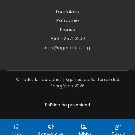
r
Formulario
n
Patrocinio
o
Prensa
b
+56 2 2571 2200
r
info@agenciase.org
a
z
z
e
© Todos los derechos | Agencia de Sostenibilidad
Energética 2026
r
s
Política de privacidad
h
a
r
d
Inicio
Convocatorias
Noticias
Trabajo