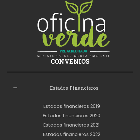
i
ş
s
i
k
i
ş
CONVENIOS
i
z
l
Estados Financieros
e
r
Estados financieros 2019
o
Estados financieros 2020
k
Estados financieros 2021
e
Estados financieros 2022