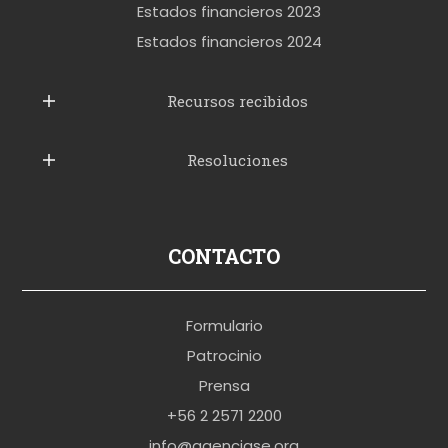
t
Estados financieros 2023
t
Estados financieros 2024
u
b
Recursos recibidos
e
Resoluciones
r
u
s
p
CONTACTO
o
r
Formulario
n
Patrocinio
o
Prensa
b
+56 2 2571 2200
r
info@agenciase.org