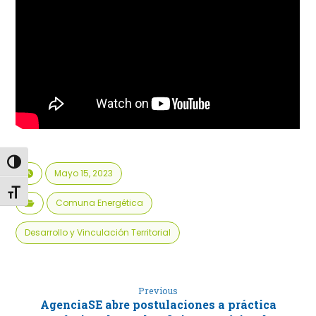
Alternar alto contraste
Mayo 15, 2023
Alternar tamaño de letra
Comuna Energética
Desarrollo y Vinculación Territorial
Previous
AgenciaSE abre postulaciones a práctica