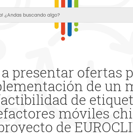
a presentar ofertas 
plementación de un 
factibilidad de etique
efactores móviles ch
 proyecto de EUROCL