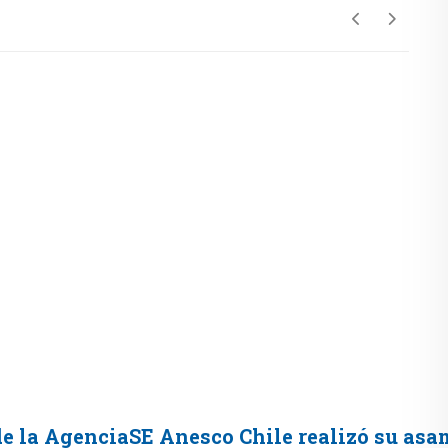
 de la AgenciaSE Anesco Chile realizó su asa