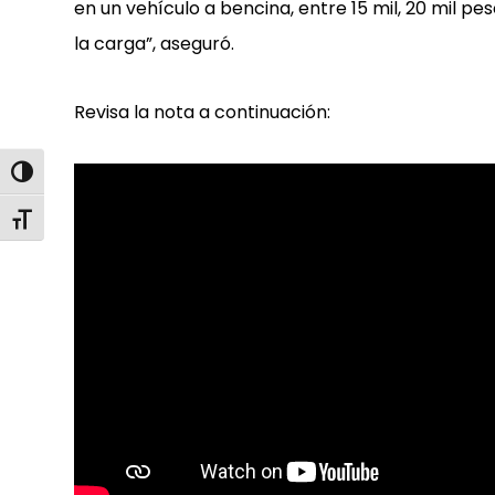
en un vehículo a bencina, entre 15 mil, 20 mil pes
la carga”, aseguró.
Revisa la nota a continuación:
Alternar alto contraste
Alternar tamaño de letra