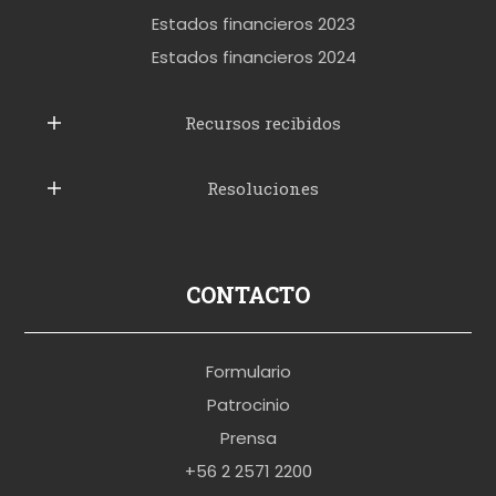
t
Estados financieros 2023
t
Estados financieros 2024
u
b
Recursos recibidos
e
Resoluciones
r
u
s
p
CONTACTO
o
r
Formulario
n
Patrocinio
o
Prensa
b
+56 2 2571 2200
r