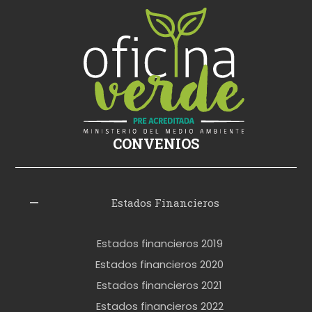
i
ş
s
i
k
i
ş
CONVENIOS
i
z
l
Estados Financieros
e
r
Estados financieros 2019
o
Estados financieros 2020
k
Estados financieros 2021
e
Estados financieros 2022