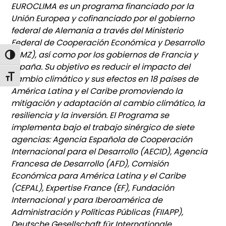
EUROCLIMA es un programa financiado por la
Unión Europea y cofinanciado por el gobierno
federal de Alemania a través del Ministerio
Federal de Cooperación Económica y Desarrollo
(BMZ), así como por los gobiernos de Francia y
Alternar alto contraste
España. Su objetivo es reducir el impacto del
Alternar tamaño de letra
cambio climático y sus efectos en 18 países de
América Latina y el Caribe promoviendo la
mitigación y adaptación al cambio climático, la
resiliencia y la inversión. El Programa se
implementa bajo el trabajo sinérgico de siete
agencias: Agencia Española de Cooperación
Internacional para el Desarrollo (AECID), Agencia
Francesa de Desarrollo (AFD), Comisión
Económica para América Latina y el Caribe
(CEPAL), Expertise France (EF), Fundación
Internacional y para Iberoamérica de
Administración y Políticas Públicas (FIIAPP),
Deutsche Gesellschaft für Internationale