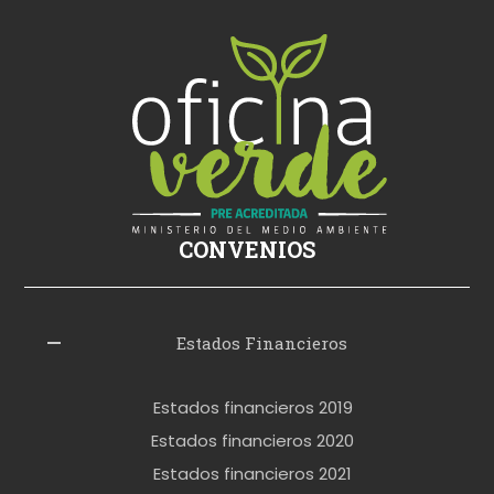
k
i
ş
s
i
k
i
ş
CONVENIOS
i
z
l
Estados Financieros
e
r
Estados financieros 2019
o
Estados financieros 2020
k
Estados financieros 2021