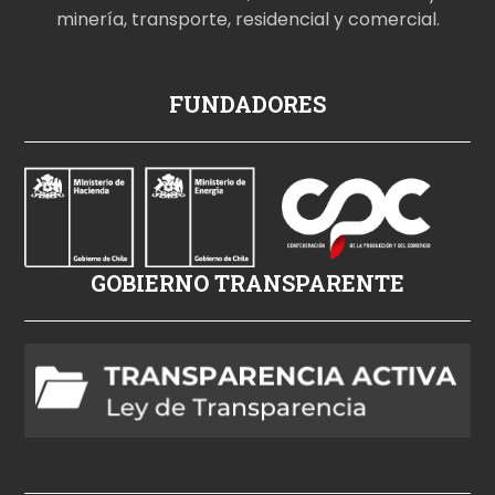
minería, transporte, residencial y comercial.
p
FUNDADORES
o
r
n
o
i
z
GOBIERNO TRANSPARENTE
l
e
h
d
p
o