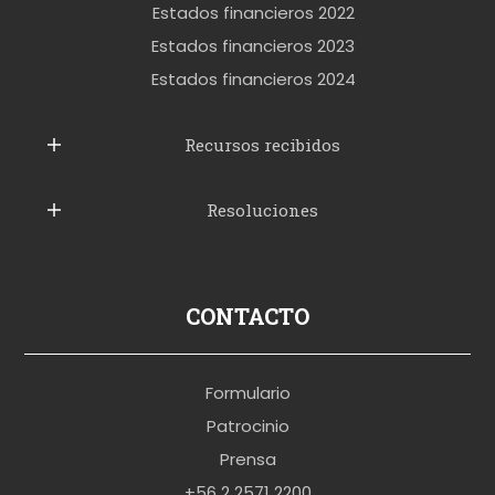
e
Estados financieros 2022
t
Estados financieros 2023
t
Estados financieros 2024
u
b
Recursos recibidos
e
Resoluciones
r
u
s
p
CONTACTO
o
r
Formulario
n
Patrocinio
o
Prensa
b
+56 2 2571 2200