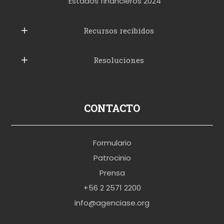
t
Estados financieros 2024
u
b
Recursos recibidos
e
Resoluciones
r
u
s
p
CONTACTO
o
r
Formulario
n
Patrocinio
o
Prensa
b
+56 2 2571 2200
r
info@agenciase.org
a