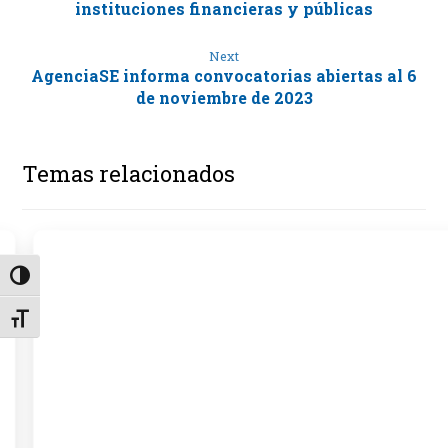
instituciones financieras y públicas
Next
AgenciaSE informa convocatorias abiertas al 6
de noviembre de 2023
Temas relacionados
Alternar alto contraste
Alternar tamaño de letra