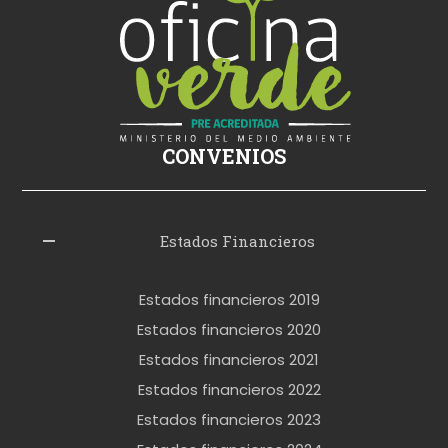
s
i
k
i
ş
CONVENIOS
i
z
l
Estados Financieros
e
r
Estados financieros 2019
o
Estados financieros 2020
k
Estados financieros 2021
e
Estados financieros 2022
t
Estados financieros 2023