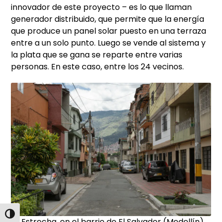
innovador de este proyecto – es lo que llaman
generador distribuido, que permite que la energía
que produce un panel solar puesto en una terraza
entre a un solo punto. Luego se vende al sistema y
la plata que se gana se reparte entre varias
personas. En este caso, entre los 24 vecinos.
Alternar alto contraste
La Estrecha, en el barrio de El Salvador (Medellín).