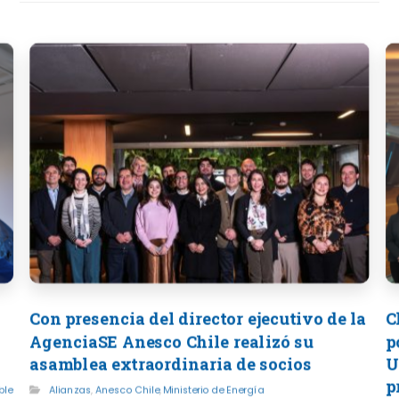
Con presencia del director ejecutivo de la
C
AgenciaSE Anesco Chile realizó su
p
asamblea extraordinaria de socios
U
p
ble
Alianzas
,
Anesco Chile
,
Ministerio de Energía