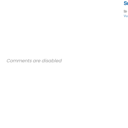
S
Vu
Comments are disabled