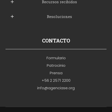
b
Recursos recibidos
e
Resoluciones
r
u
s
p
CONTACTO
o
r
Formulario
n
Patrocinio
o
Prensa
b
+56 2 2571 2200
r
info@agenciase.org
a
z
z