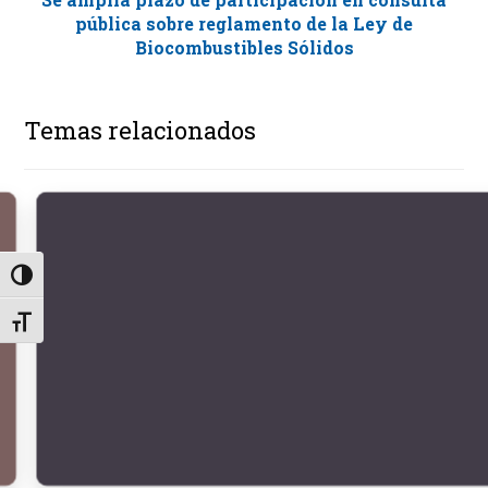
pública sobre reglamento de la Ley de
Biocombustibles Sólidos
Temas relacionados
Alternar alto contraste
Alternar tamaño de letra