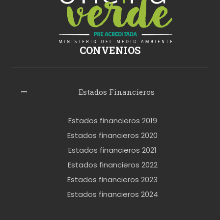
i
k
i
ş
CONVENIOS
i
z
l
Estados Financieros
e
r
Estados financieros 2019
o
Estados financieros 2020
k
Estados financieros 2021
e
Estados financieros 2022
t
Estados financieros 2023
t
Estados financieros 2024
u