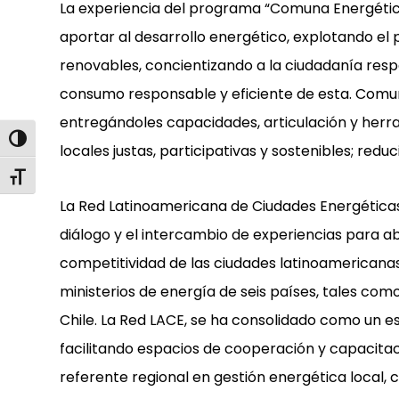
La experiencia del programa “Comuna Energéti
aportar al desarrollo energético, explotando el 
renovables, concientizando a la ciudadanía resp
consumo responsable y eficiente de esta. Comun
entregándoles capacidades, articulación y herr
Alternar alto contraste
locales justas, participativas y sostenibles; redu
Alternar tamaño de letra
La Red Latinoamericana de Ciudades Energéticas
diálogo y el intercambio de experiencias para a
competitividad de las ciudades latinoamericanas.
ministerios de energía de seis países, tales com
Chile. La Red LACE, se ha consolidado como un e
facilitando espacios de cooperación y capacita
referente regional en gestión energética local, 